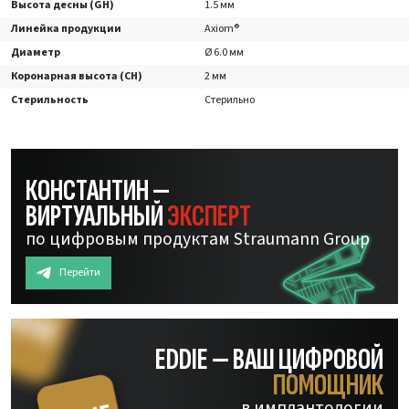
Высота десны (GH)
1.5 мм
Линейка продукции
Axiom®
Диаметр
Ø 6.0 мм
Коронарная высота (CH)
2 мм
Стерильность
Стерильно
КОНСТАНТИН —
ВИРТУАЛЬНЫЙ
ЭКСПЕРТ
по цифровым продуктам Straumann Group
Перейти
EDDIE — ВАШ ЦИФРОВОЙ
ПОМОЩНИК
в имплантологии