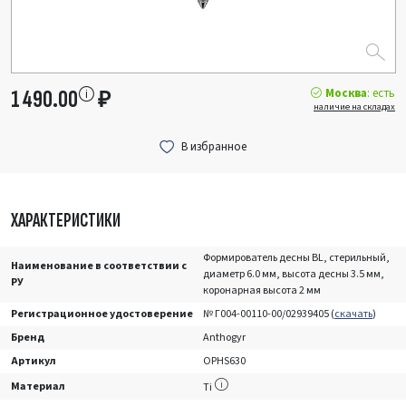
Москва
: есть
1 490.00
₽
наличие на складах
ХАРАКТЕРИСТИКИ
Формирователь десны BL, стерильный,
Наименование в соответствии с
диаметр 6.0 мм, высота десны 3.5 мм,
РУ
коронарная высота 2 мм
Регистрационное удостоверение
№ Г004-00110-00/02939405 (
скачать
)
Бренд
Anthogyr
Артикул
OPHS630
Материал
Ti