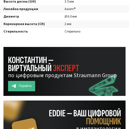
Высота десны (GH)
3.5 мм
Линейка продукции
Axiom®
Диаметр
Ø 6.0 мм
Коронарная высота (CH)
2 мм
Стерильность
Стерильно
КОНСТАНТИН —
ВИРТУАЛЬНЫЙ
ЭКСПЕРТ
по цифровым продуктам Straumann Group
Перейти
EDDIE — ВАШ ЦИФРОВОЙ
ПОМОЩНИК
в имплантологии