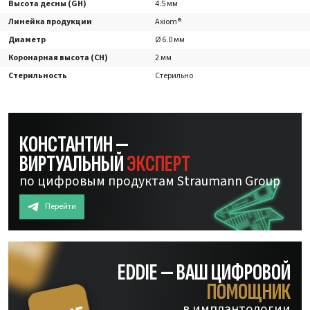
Высота десны (GH)
4.5 мм
Линейка продукции
Axiom®
Диаметр
Ø 6.0 мм
Коронарная высота (CH)
2 мм
Стерильность
Стерильно
КОНСТАНТИН —
ВИРТУАЛЬНЫЙ
ЭКСПЕРТ
по цифровым продуктам Straumann Group
Перейти
EDDIE — ВАШ ЦИФРОВОЙ
ПОМОЩНИК
в имплантологии