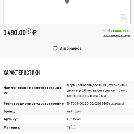
Москва
: есть
1 490.00
₽
наличие на складах
ХАРАКТЕРИСТИКИ
Формирователь десны BL, стерильный,
Наименование в соответствии с
диаметр 6.0 мм, высота десны 4.5 мм,
РУ
коронарная высота 2 мм
Регистрационное удостоверение
№ Г004-00110-00/02939405 (
скачать
)
Бренд
Anthogyr
Артикул
OPHS640
Материал
Ti