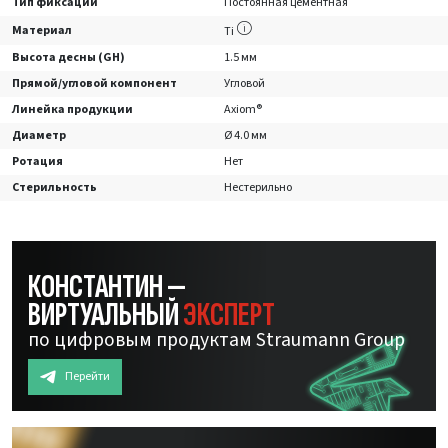
Тип фиксации
Постоянная цементная
Материал
Ti
Высота десны (GH)
1.5 мм
Прямой/угловой компонент
Угловой
Линейка продукции
Axiom®
Диаметр
Ø 4.0 мм
Ротация
Нет
Стерильность
Нестерильно
КОНСТАНТИН —
ВИРТУАЛЬНЫЙ
ЭКСПЕРТ
по цифровым продуктам Straumann Group
Перейти