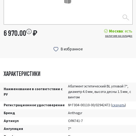
Москва
: есть
6 970.00
₽
наличие на складах
ХАРАКТЕРИСТИКИ
Абатмент эстетический BL угловой 7°,
Наименование в соответствии с
диаметр 4.0 мм, высота десны 1.5 мм, с
РУ
винтом
Регистрационное удостоверение
№ Г004-00110-00/02942472 (
скачать
)
Бренд
Anthogyr
Артикул
OPAT41-7
Ангуляция
7°