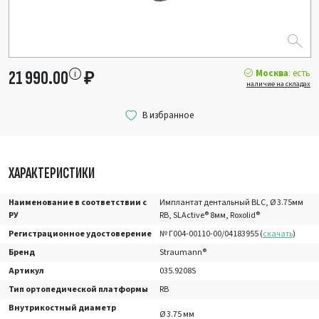
Москва
: есть
21 990.00
₽
наличие на складах
ХАРАКТЕРИСТИКИ
Наименование в соответствии с
Имплантат дентальный BLC, Ø 3.75мм
РУ
RB, SLActive® 8мм, Roxolid®
Регистрационное удостоверение
№ Г004-00110-00/04183955 (
скачать
)
Бренд
Straumann®
Артикул
035.9208S
Тип ортопедической платформы
RB
Внутрикостный диаметр
Ø 3.75 мм