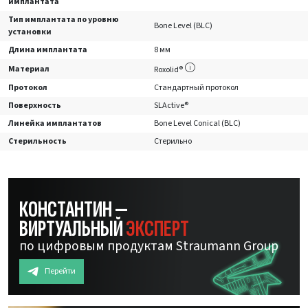
имплантата
Тип имплантата по уровню
Bone Level (BLC)
установки
Длина имплантата
8 мм
Материал
Roxolid®
Протокол
Стандартный протокол
Поверхность
SLActive®
Линейка имплантатов
Bone Level Conical (BLC)
Стерильность
Стерильно
КОНСТАНТИН —
ВИРТУАЛЬНЫЙ
ЭКСПЕРТ
по цифровым продуктам Straumann Group
Перейти