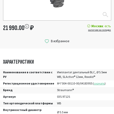
Москва
: есть
21 990.00
₽
наличие на складах
ХАРАКТЕРИСТИКИ
Наименование в соответствии с
Имплантат дентальный BLC, Ø 5.5мм
РУ
WB, SLActive® 12мм, Roxolid®
Регистрационное удостоверение
№ Г004-00110-00/04183955 (
скачать
)
Бренд
Straumann®
Артикул
035.9712S
Тип ортопедической платформы
WB
Внутрикостный диаметр
Ø 5.5 мм