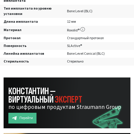
имплантата
Тип имплантата по уровню
Bone Level (BLC)
установки
Длина имплантата
12 мм
Материал
Roxolid®
Протокол
Стандартный протокол
Поверхность
SLActive®
Линейка имплантатов
Bone Level Conical (BLC)
Стерильность
Стерильно
КОНСТАНТИН —
ВИРТУАЛЬНЫЙ
ЭКСПЕРТ
по цифровым продуктам Straumann Group
Перейти