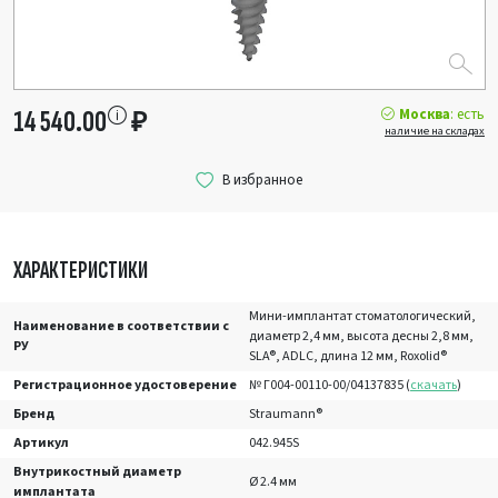
Москва
: есть
14 540.00
₽
наличие на складах
ХАРАКТЕРИСТИКИ
Мини-имплантат стоматологический,
Наименование в соответствии с
диаметр 2,4 мм, высота десны 2,8 мм,
РУ
SLA®, ADLC, длина 12 мм, Roxolid®
Регистрационное удостоверение
№ Г004-00110-00/04137835 (
скачать
)
Бренд
Straumann®
Артикул
042.945S
Внутрикостный диаметр
Ø 2.4 мм
имплантата