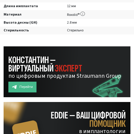
Длина имплантата
12 мм
Материал
Roxolid®
Высота десны (GH)
2.8 мм
Стерильность
Стерильно
КОНСТАНТИН —
ВИРТУАЛЬНЫЙ
ЭКСПЕРТ
по цифровым продуктам Straumann Group
Перейти
EDDIE — ВАШ ЦИФРОВОЙ
ПОМОЩНИК
в имплантологии