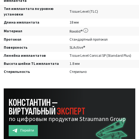
имплантата
Тип имплантата по уровню
Tissue Level (TLC)
установки
Длина имплантата
18 мм
Материал
Roxolid®
Протокол
Стандартный протокол
Поверхность
SLActive®
Линейка имплантатов
Tissue Level Conical SP (Standard Plus)
Высота шейки TL имплантата
1.8 мм
Стерильность
Стерильно
КОНСТАНТИН —
ВИРТУАЛЬНЫЙ
ЭКСПЕРТ
по цифровым продуктам Straumann Group
Перейти