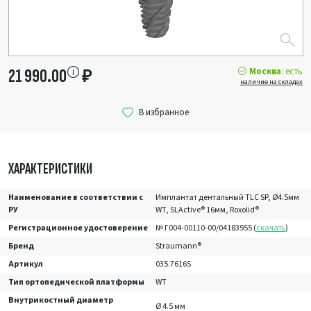
Москва
: есть
21 990.00
₽
наличие на складах
ХАРАКТЕРИСТИКИ
Наименование в соответствии с
Имплантат дентальный TLC SP, Ø4.5мм
РУ
WT, SLActive® 16мм, Roxolid®
Регистрационное удостоверение
№ Г004-00110-00/04183955 (
скачать
)
Бренд
Straumann®
Артикул
035.7616S
Тип ортопедической платформы
WT
Внутрикостный диаметр
Ø 4.5 мм