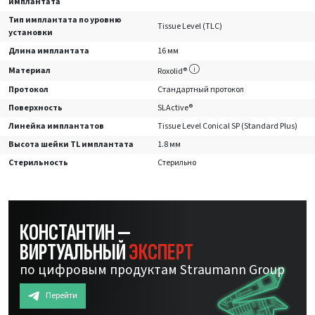
имплантата
Тип имплантата по уровню
Tissue Level (TLC)
установки
Длина имплантата
16 мм
Материал
Roxolid®
Протокол
Стандартный протокол
Поверхность
SLActive®
Линейка имплантатов
Tissue Level Conical SP (Standard Plus)
Высота шейки TL имплантата
1.8 мм
Стерильность
Стерильно
КОНСТАНТИН —
ВИРТУАЛЬНЫЙ
ЭКСПЕРТ
по цифровым продуктам Straumann Group
Перейти