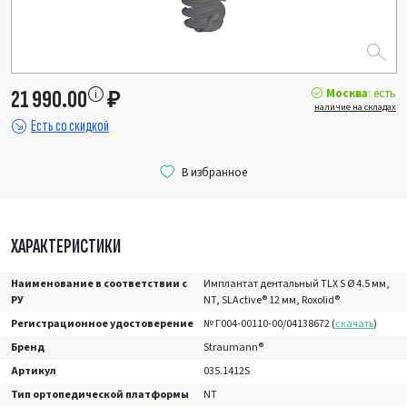
Москва
: есть
21 990.00
₽
наличие на складах
Есть со скидкой
ХАРАКТЕРИСТИКИ
Наименование в соответствии с
Имплантат дентальный TLX S Ø 4.5 мм,
РУ
NT, SLActive® 12 мм, Roxolid®
Регистрационное удостоверение
№ Г004-00110-00/04138672 (
скачать
)
Бренд
Straumann®
Артикул
035.1412S
Тип ортопедической платформы
NT