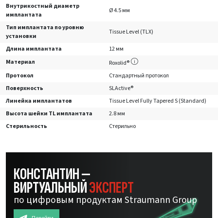
Внутрикостный диаметр
Ø 4.5 мм
имплантата
Тип имплантата по уровню
Tissue Level (TLX)
установки
Длина имплантата
12 мм
Материал
Roxolid®
Протокол
Стандартный протокол
Поверхность
SLActive®
Линейка имплантатов
Tissue Level Fully Tapered S (Standard)
Высота шейки TL имплантата
2.8 мм
Стерильность
Стерильно
КОНСТАНТИН —
ВИРТУАЛЬНЫЙ
ЭКСПЕРТ
по цифровым продуктам Straumann Group