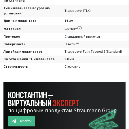
имплантата
Тип имплантата по уровню
Tissue Level (TLX)
установки
Длина имплантата
14 мм
Материал
Roxolid®
Протокол
Стандартный протокол
Поверхность
SLActive®
Линейка имплантатов
Tissue Level Fully Tapered S (Standard)
Высота шейки TL имплантата
2.8 мм
Стерильность
Стерильно
КОНСТАНТИН —
ВИРТУАЛЬНЫЙ
ЭКСПЕРТ
по цифровым продуктам Straumann Group
Перейти