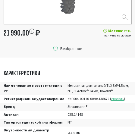
Москва
: есть
21 990.00
₽
наличие на складах
ХАРАКТЕРИСТИКИ
Наименование в соответствии с
Имплантат дентальный TLX S Ø 4.5 мм,
РУ
NT, SLActive® 14 мм, Roxolid®
Регистрационное удостоверение
№ Г004-00110-00/04138672 (
скачать
)
Бренд
Straumann®
Артикул
035.1414S
Тип ортопедической платформы
NT
Внутрикостный диаметр
Ø 4.5 мм