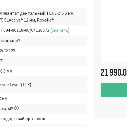
мплантат дентальный TLX S Ø 6.5 мм,
T, SLActive® 12 мм, Roxolid®
 Г004-00110-00/04138672 (
скачать
)
traumann®
35.1812S
T
21 990.
 6.5 мм
issue Level (TLX)
2 мм
oxolid®
тандартный протокол