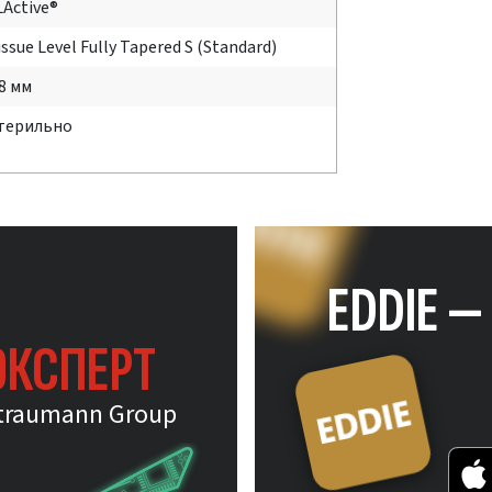
LActive®
issue Level Fully Tapered S (Standard)
.8 мм
терильно
EDDIE 
ЭКСПЕРТ
traumann Group