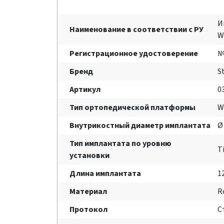
И
Наименование в соответствии с РУ
W
Регистрационное удостоверение
№
Бренд
S
Артикул
0
Тип ортопедической платформы
W
Внутрикостный диаметр имплантата
Ø
Тип имплантата по уровню
T
установки
Длина имплантата
1
Материал
R
Протокол
С