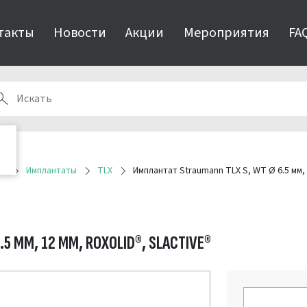
такты
Новости
Акции
Мероприятия
FA
ия
Имплантаты
TLX
Имплантат Straumann TLX S, WT Ø 6.5 мм, 
5 ММ, 12 ММ, ROXOLID®, SLACTIVE®