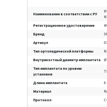
И
Наименование в соответствии с РУ
N
Регистрационное удостоверение
№
Бренд
S
Артикул
0
Тип ортопедической платформы
N
Внутрикостный диаметр имплантата
Ø
Тип имплантата по уровню
T
установки
Длина имплантата
6
Материал
R
Протокол
С