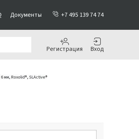
Q
Документы
+7 495 139 74 74
Регистрация
Вход
6 мм, Roxolid®, SLActive®