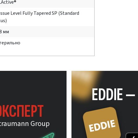
LActive®
issue Level Fully Tapered SP (Standard
lus)
.8 мм
терильно
EDDIE 
ЭКСПЕРТ
traumann Group