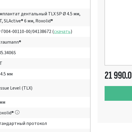
мплантат дентальный TLX SP Ø 4.5 мм,
T, SLActive® 6 мм, Roxolid®
 Г004-00110-00/04138672 (
скачать
)
traumann®
35.3406S
T
21 990.
 4.5 мм
issue Level (TLX)
 мм
oxolid®
тандартный протокол