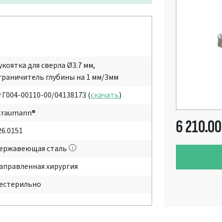
укоятка для сверла Ø3.7 мм,
граничитель глубины на 1 мм/3мм
 Г004-00110-00/04138173 (
скачать
)
traumann®
6 210.00
26.0151
ержавеющая сталь
аправленная хирургия
естерильно