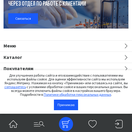
ЧЕРЕЗ ОТДЕЛ
ПО РАБОТЕ
С КЛИЕНТАМИ
Связаться
Меню
Каталог
Покупателям
Для улучшения работы сайта и его взаимодействия с пользователями мы
используем файлы cookie. Для оценки эффективности сайта мы используем
Яндекс.Метрику. Нажимая на кнопку «Принимаю» или оставаясь на сайте, вы
соглашаетесь
с условиями обработки cookie и ваших персональных данных. Вы
всегда можете отключить файлы cookie в настройках вашего браузера.
Подробности в
Политике обработки персональных данных
.
Сайт предназначен только для медицинских работников
Принимаю
В корзину
©2026 Institut Straumann AG