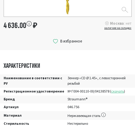
Москва
: нет
4 636.00
₽
наличие на складах
ХАРАКТЕРИСТИКИ
Наименование в соответствии с
Зенкер «CD Ø 1.45», с левосторонней
РУ
резьбой
Регистрационное удостоверение
№ Г004-00110-00/04138578 (
скачать
)
Бренд
Straumann®
Артикул
046.756
Материал
Нержавеющая сталь
Стерильность
Нестерильно