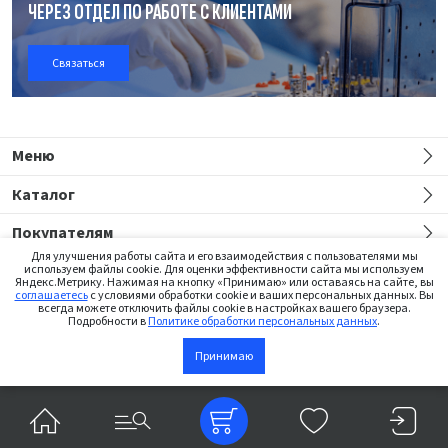
ЧЕРЕЗ ОТДЕЛ
ПО РАБОТЕ
С КЛИЕНТАМИ
Связаться
Меню
Каталог
Покупателям
Для улучшения работы сайта и его взаимодействия с пользователями мы
используем файлы cookie. Для оценки эффективности сайта мы используем
Яндекс.Метрику. Нажимая на кнопку «Принимаю» или оставаясь на сайте, вы
соглашаетесь
с условиями обработки cookie и ваших персональных данных. Вы
всегда можете отключить файлы cookie в настройках вашего браузера.
Подробности в
Политике обработки персональных данных
.
Сайт предназначен только для медицинских работников
Сообщить
Принимаю
о появлении
©2026 Institut Straumann AG