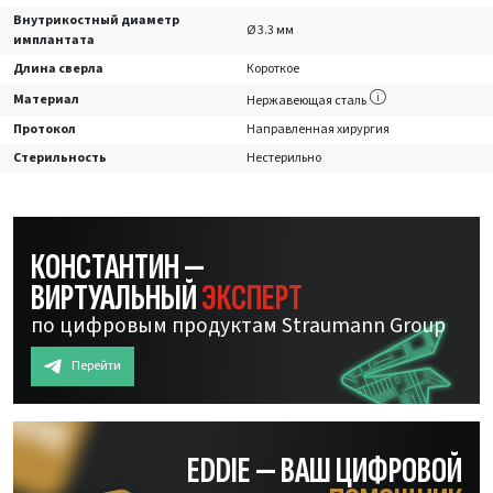
Внутрикостный диаметр
Ø 3.3 мм
имплантата
Длина сверла
Короткое
Материал
Нержавеющая сталь
Протокол
Направленная хирургия
Стерильность
Нестерильно
КОНСТАНТИН —
ВИРТУАЛЬНЫЙ
ЭКСПЕРТ
по цифровым продуктам Straumann Group
Перейти
EDDIE — ВАШ ЦИФРОВОЙ