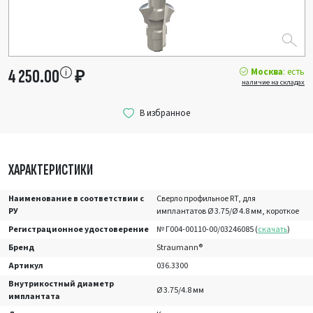
Москва
: есть
4 250.00
₽
наличие на складах
ХАРАКТЕРИСТИКИ
Наименование в соответствии с
Сверло профильное RT, для
РУ
имплантатов Ø 3.75/Ø 4.8 мм, короткое
Регистрационное удостоверение
№ Г004-00110-00/03246085 (
скачать
)
Бренд
Straumann®
Артикул
036.3300
Внутрикостный диаметр
Ø 3.75/4.8 мм
имплантата