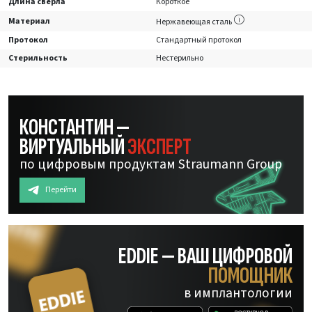
Длина сверла
Короткое
Материал
Нержавеющая сталь
Протокол
Стандартный протокол
Стерильность
Нестерильно
КОНСТАНТИН —
ВИРТУАЛЬНЫЙ
ЭКСПЕРТ
по цифровым продуктам Straumann Group
Перейти
EDDIE — ВАШ ЦИФРОВОЙ
ПОМОЩНИК
в имплантологии