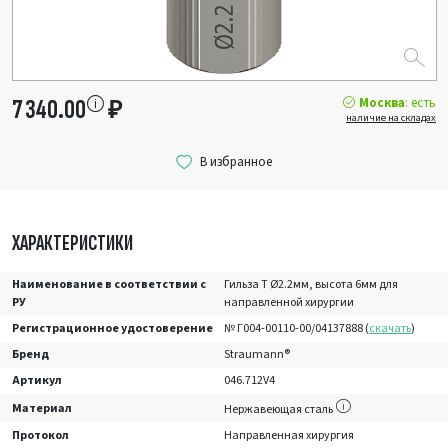
Москва
: есть
7 340.00
₽
наличие на складах
ХАРАКТЕРИСТИКИ
Наименование в соответствии с
Гильза T Ø2.2мм, высота 6мм для
РУ
направленной хирургии
Регистрационное удостоверение
№ Г004-00110-00/04137888 (
скачать
)
Бренд
Straumann®
Артикул
046.712V4
Материал
Нержавеющая сталь
Протокол
Направленная хирургия