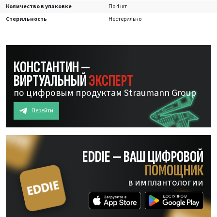
Количество в упаковке
По 4 шт
Стерильность
Нестерильно
КОНСТАНТИН —
ВИРТУАЛЬНЫЙ
ЭКСПЕРТ
по цифровым продуктам Straumann Group
Перейти
EDDIE — ВАШ ЦИФРОВОЙ
ПОМОЩНИК
в имплантологии