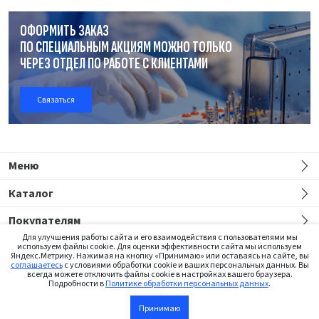
ОФОРМИТЬ ЗАКАЗ
ПО СПЕЦИАЛЬНЫМ АКЦИЯМ МОЖНО ТОЛЬКО
ЧЕРЕЗ ОТДЕЛ
ПО РАБОТЕ
С КЛИЕНТАМИ
Связаться
Меню
Каталог
Покупателям
Для улучшения работы сайта и его взаимодействия с пользователями мы
используем файлы cookie. Для оценки эффективности сайта мы используем
Яндекс.Метрику. Нажимая на кнопку «Принимаю» или оставаясь на сайте, вы
соглашаетесь
с условиями обработки cookie и ваших персональных данных. Вы
всегда можете отключить файлы cookie в настройках вашего браузера.
Подробности в
Политике обработки персональных данных
.
Сайт предназначен только для медицинских работников
Принимаю
В корзину
©2026 Institut Straumann AG