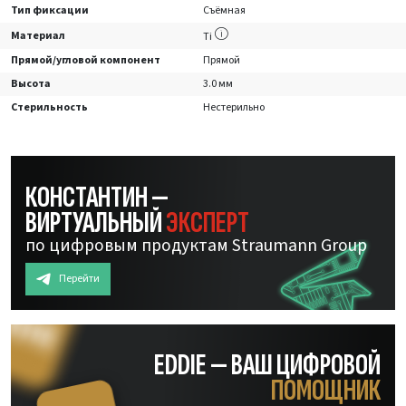
Тип фиксации
Съёмная
Материал
Ti
Прямой/угловой компонент
Прямой
Высота
3.0 мм
Стерильность
Нестерильно
КОНСТАНТИН —
ВИРТУАЛЬНЫЙ
ЭКСПЕРТ
по цифровым продуктам Straumann Group
Перейти
EDDIE — ВАШ ЦИФРОВОЙ
ПОМОЩНИК