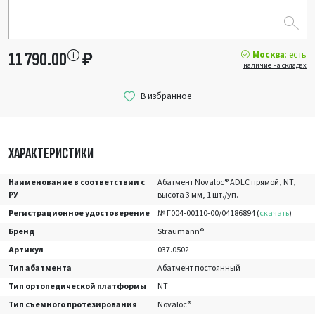
Москва
: есть
11 790.00
₽
наличие на складах
ХАРАКТЕРИСТИКИ
Наименование в соответствии с
Абатмент Novaloc® ADLC прямой, NT,
РУ
высота 3 мм, 1 шт./уп.
Регистрационное удостоверение
№ Г004-00110-00/04186894 (
скачать
)
Бренд
Straumann®
Артикул
037.0502
Тип абатмента
Абатмент постоянный
Тип ортопедической платформы
NT
Тип съемного протезирования
Novaloc®