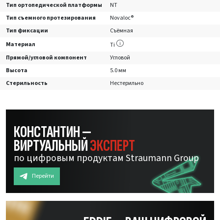
Тип ортопедической платформы
NT
Тип съемного протезирования
Novaloc®
Тип фиксации
Съёмная
Материал
Ti
Прямой/угловой компонент
Угловой
Высота
5.0 мм
Стерильность
Нестерильно
КОНСТАНТИН —
ВИРТУАЛЬНЫЙ
ЭКСПЕРТ
по цифровым продуктам Straumann Group
Перейти