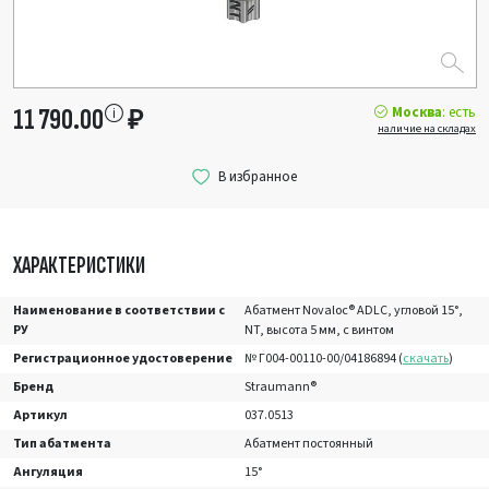
Москва
: есть
11 790.00
₽
наличие на складах
ХАРАКТЕРИСТИКИ
Наименование в соответствии с
Абатмент Novaloc® ADLC, угловой 15°,
РУ
NT, высота 5 мм, с винтом
Регистрационное удостоверение
№ Г004-00110-00/04186894 (
скачать
)
Бренд
Straumann®
Артикул
037.0513
Тип абатмента
Абатмент постоянный
Ангуляция
15°