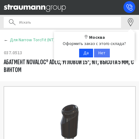
Москва
Для Narrow TorcFit (NT)
Оформить заказ с этого склада?
037.0513
Да
Нет
АБАТМЕНТ NOVALOC® ADLC, УГЛОВОЙ 15°, NT, ВЫСОТА 5 ММ, С
ВИНТОМ