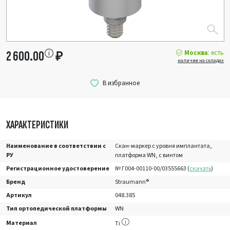
Москва
: есть
2 600.00
₽
наличие на складах
ХАРАКТЕРИСТИКИ
Наименование в соответствии с
Скан-маркер с уровня имплантата,
РУ
платформа WN, с винтом
Регистрационное удостоверение
№ Г004-00110-00/03555663 (
скачать
)
Бренд
Straumann®
Артикул
048.385
Тип ортопедической платформы
WN
Материал
Ti