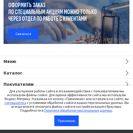
ОФОРМИТЬ ЗАКАЗ
ПО СПЕЦИАЛЬНЫМ АКЦИЯМ МОЖНО ТОЛЬКО
ЧЕРЕЗ ОТДЕЛ
ПО РАБОТЕ
С КЛИЕНТАМИ
Связаться
Меню
Каталог
Покупателям
Для улучшения работы сайта и его взаимодействия с пользователями мы
используем файлы cookie. Для оценки эффективности сайта мы используем
Яндекс.Метрику. Нажимая на кнопку «Принимаю» или оставаясь на сайте, вы
соглашаетесь
с условиями обработки cookie и ваших персональных данных. Вы
всегда можете отключить файлы cookie в настройках вашего браузера.
Подробности в
Политике обработки персональных данных
.
Сайт предназначен только для медицинских работников
Принимаю
В корзину
©2026 Institut Straumann AG