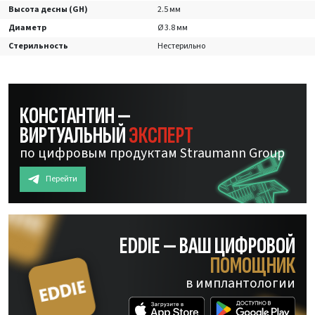
Высота десны (GH)
2.5 мм
Диаметр
Ø 3.8 мм
Стерильность
Нестерильно
КОНСТАНТИН —
ВИРТУАЛЬНЫЙ
ЭКСПЕРТ
по цифровым продуктам Straumann Group
Перейти
EDDIE — ВАШ ЦИФРОВОЙ
ПОМОЩНИК
в имплантологии