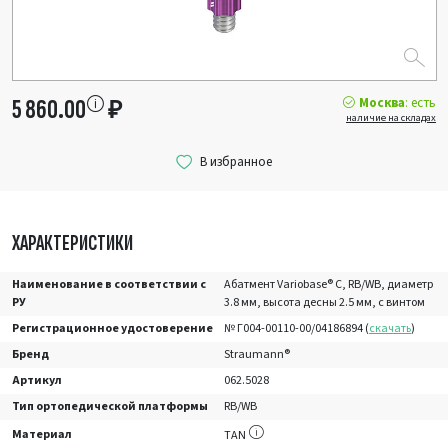
Москва
: есть
5 860.00
₽
наличие на складах
ХАРАКТЕРИСТИКИ
Наименование в соответствии с
Абатмент Variobase® C, RB/WB, диаметр
РУ
3.8 мм, высота десны 2.5 мм, с винтом
Регистрационное удостоверение
№ Г004-00110-00/04186894 (
скачать
)
Бренд
Straumann®
Артикул
062.5028
Тип ортопедической платформы
RB/WB
Материал
TAN