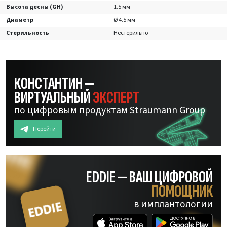
Высота десны (GH)
1.5 мм
Диаметр
Ø 4.5 мм
Стерильность
Нестерильно
КОНСТАНТИН —
ВИРТУАЛЬНЫЙ
ЭКСПЕРТ
по цифровым продуктам Straumann Group
Перейти
EDDIE — ВАШ ЦИФРОВОЙ
ПОМОЩНИК
в имплантологии