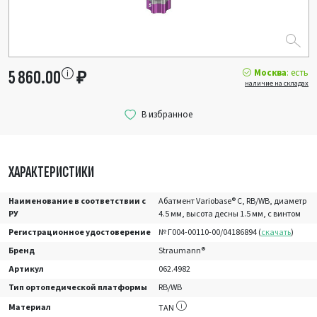
Москва
: есть
5 860.00
₽
наличие на складах
ХАРАКТЕРИСТИКИ
Наименование в соответствии с
Абатмент Variobase® C, RB/WB, диаметр
РУ
4.5 мм, высота десны 1.5 мм, с винтом
Регистрационное удостоверение
№ Г004-00110-00/04186894 (
скачать
)
Бренд
Straumann®
Артикул
062.4982
Тип ортопедической платформы
RB/WB
Материал
TAN