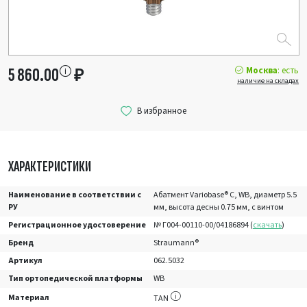
Москва
: есть
5 860.00
₽
наличие на складах
ХАРАКТЕРИСТИКИ
Наименование в соответствии с
Абатмент Variobase® C, WB, диаметр 5.5
РУ
мм, высота десны 0.75 мм, с винтом
Регистрационное удостоверение
№ Г004-00110-00/04186894 (
скачать
)
Бренд
Straumann®
Артикул
062.5032
Тип ортопедической платформы
WB
Материал
TAN