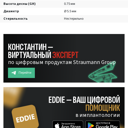
Высота десны (GH)
0.75 мм
Диаметр
Ø 5.5 мм
Стерильность
Нестерильно
КОНСТАНТИН —
ВИРТУАЛЬНЫЙ
ЭКСПЕРТ
по цифровым продуктам Straumann Group
Перейти
EDDIE — ВАШ ЦИФРОВОЙ
ПОМОЩНИК
в имплантологии