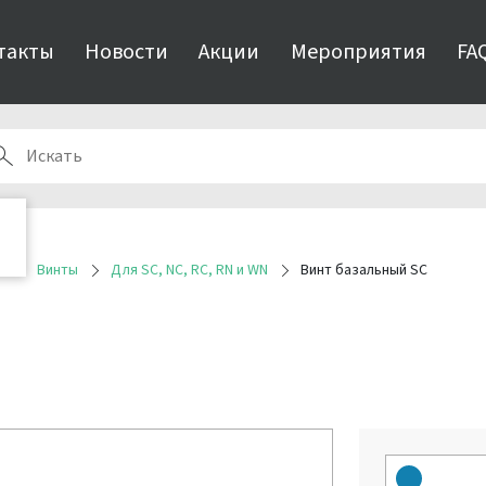
такты
Новости
Акции
Мероприятия
FA
я
Винты
Для SC, NC, RC, RN и WN
Винт базальный SC