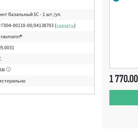
инт базальный SC - 1 шт./уп.
 Г004-00110-00/04138703 (
скачать
)
traumann®
25.0031
C
AN
1 770.00
естерильно