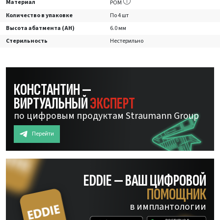
Материал
POM
Количество в упаковке
По 4 шт
Высота абатмента (AH)
6.0 мм
Стерильность
Нестерильно
КОНСТАНТИН —
ВИРТУАЛЬНЫЙ
ЭКСПЕРТ
по цифровым продуктам Straumann Group
Перейти
EDDIE — ВАШ ЦИФРОВОЙ
ПОМОЩНИК
в имплантологии