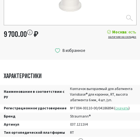
Москва
: есть
9 700.00
₽
наличие на складах
ХАРАКТЕРИСТИКИ
Колпачок выгораемый для абатмента
Наименование в соответствии с
Variobase® для коронки, RT, высота
РУ
абатмента 6 мм, 4 шт./уп.
Регистрационное удостоверение
№ Г004-00110-00/04186894 (
скачать
)
Бренд
Straumann®
Артикул
037.1211V4
Тип ортопедической платформы
RT