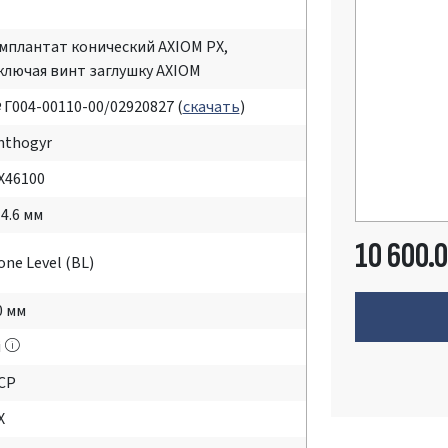
мплантат конический AXIOM PX,
ключая винт заглушку AXIOM
 Г004-00110-00/02920827 (
скачать
)
nthogyr
X46100
 4.6 мм
10 600.
one Level (BL)
0 мм
i
CP
X