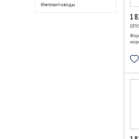
Имплантоводы
1 
OPH
Фор
кор