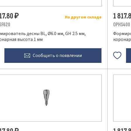
817.80
1 817.
₽
На другом складе
SF620
OPHS400
мирователь десны BL, Ø6.0 мм, GH 2.5 мм,
Формиров
онарная высота 1 мм
коронар
Сообщить
о появлении