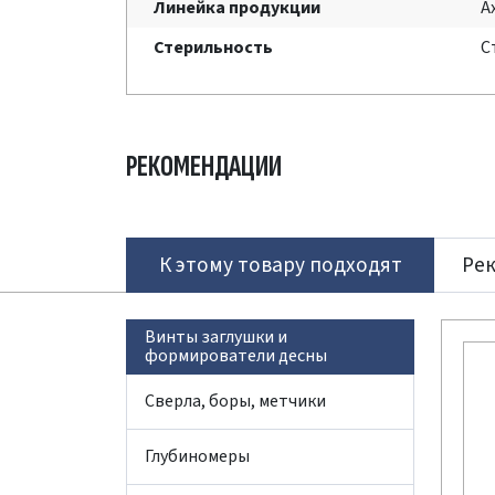
Линейка продукции
A
Стерильность
С
РЕКОМЕНДАЦИИ
К этому товару подходят
Ре
Винты заглушки и
формирователи десны
Сверла, боры, метчики
Глубиномеры