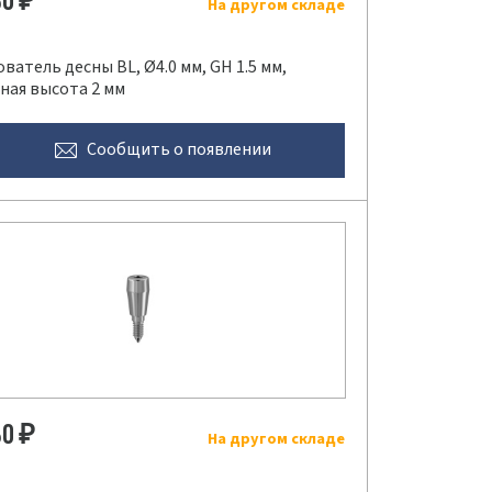
80
₽
На другом складе
атель десны BL, Ø4.0 мм, GH 1.5 мм,
ная высота 2 мм
Сообщить
о появлении
80
₽
На другом складе