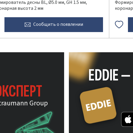
мирователь десны BL, Ø5.0 мм, GH 1.5 мм,
Формиров
онарная высота 2 мм
коронар
Сообщить
о появлении
EDDIE 
ЭКСПЕРТ
traumann Group