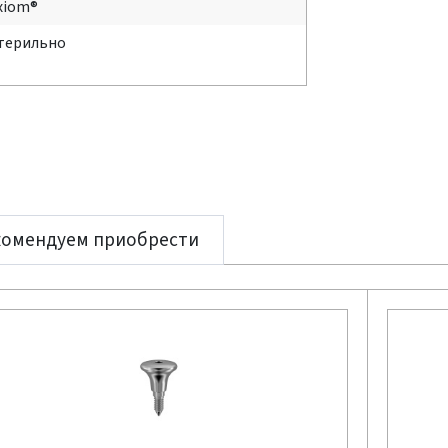
xiom®
терильно
комендуем приобрести