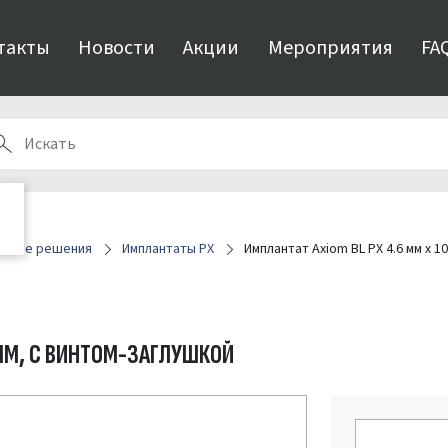
такты
Новости
Акции
Мероприятия
FA
онные решения
Имплантаты PX
Имплантат Axiom BL PX 4.6 мм x 1
0 ММ, С ВИНТОМ-ЗАГЛУШКОЙ