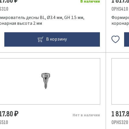
817.80
1 817.
₽
В наличии
S310
OPHS410
мирователь десны BL, Ø3.4 мм, GH 1.5 мм,
Формиров
онарная высота 2 мм
коронар
В корзину
817.80
1 817.
₽
Нет в наличии
S510
OPHS320