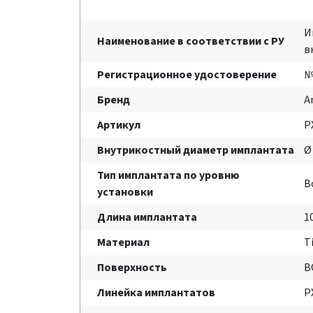
И
Наименование в соответствии с РУ
в
Регистрационное удостоверение
№
Бренд
A
Артикул
P
Внутрикостный диаметр имплантата
Ø
Тип имплантата по уровню
B
установки
Длина имплантата
1
Материал
T
Поверхность
B
Линейка имплантатов
P