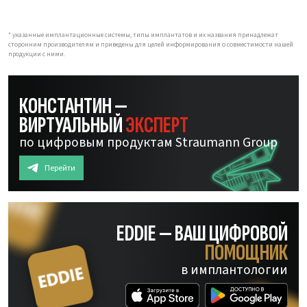
* указанные имплантационные системы, типы имплантатов и их названия принадлежат
сторонним производителям и приведены для целей информирования о совместимости нашей
продукции с ними.
КОНСТАНТИН —
ВИРТУАЛЬНЫЙ
ЭКСПЕРТ
по цифровым продуктам Straumann Group
Перейти
EDDIE — ВАШ ЦИФРОВОЙ
ПОМОЩНИК
в имплантологии