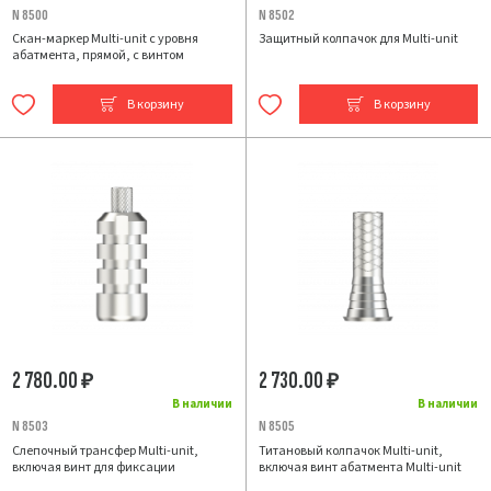
N 8500
N 8502
Скан-маркер Multi-unit с уровня
Защитный колпачок для Multi-unit
абатмента, прямой, с винтом
В корзину
В корзину
2 780.00
2 730.00
₽
₽
В наличии
В наличии
N 8503
N 8505
Слепочный трансфер Multi-unit,
Титановый колпачок Multi-unit,
включая винт для фиксации
включая винт абатмента Multi-unit