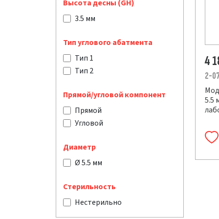
Высота десны (GH)
3.5 мм
Тип углового абатмента
Тип 1
4 
Тип 2
2-0
Мод
Прямой/угловой компонент
5.5
лаб
Прямой
Угловой
Диаметр
Ø 5.5 мм
Стерильность
Нестерильно