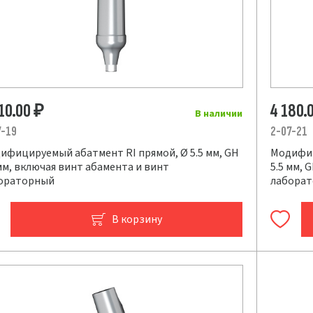
10.00
4 180.
₽
В наличии
7-19
2-07-21
ифицируемый абатмент RI прямой, Ø 5.5 мм, GH
Модифиц
 мм, включая винт абамента и винт
5.5 мм, 
ораторный
лабора
В корзину