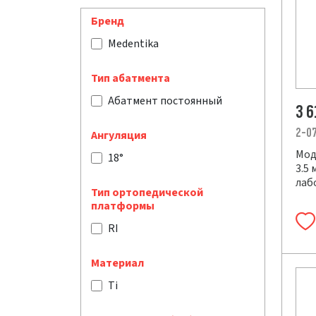
Бренд
Medentika
Тип абатмента
Абатмент постоянный
3 6
2-0
Ангуляция
Мод
18°
3.5
лаб
Тип ортопедической
платформы
RI
Материал
Ti