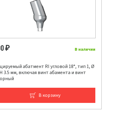
00
₽
В наличии
ируемый абатмент RI угловой 18°, тип 1, Ø
GH 3.5 мм, включая винт абамента и винт
торный
В корзину