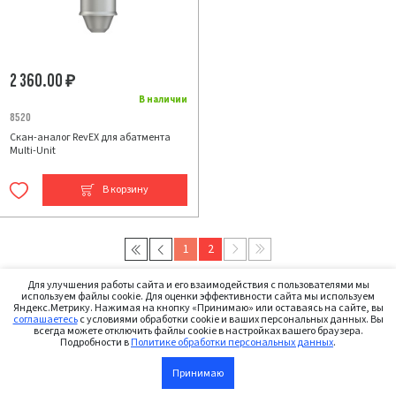
2 360.00
₽
В наличии
8520
Скан-аналог RevEX для абатмента
Multi-Unit
В корзину
1
2
Для улучшения работы сайта и его взаимодействия с пользователями мы
* указанные имплантационные системы, типы имплантатов и их названия принадлежат
используем файлы cookie. Для оценки эффективности сайта мы используем
сторонним производителям и приведены для целей информирования о совместимости нашей
Яндекс.Метрику. Нажимая на кнопку «Принимаю» или оставаясь на сайте, вы
продукции с ними.
соглашаетесь
с условиями обработки cookie и ваших персональных данных. Вы
всегда можете отключить файлы cookie в настройках вашего браузера.
Подробности в
Политике обработки персональных данных
.
КОНСТАНТИН —
Принимаю