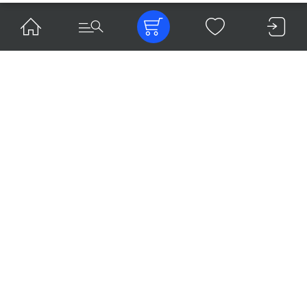
ВИРТУАЛЬНЫЙ
ЭКСПЕРТ
по цифровым продуктам Straumann Group
Перейти
EDDIE — ВАШ ЦИФРОВОЙ
ПОМОЩНИК
в имплантологии
ОФОРМИТЬ ЗАКАЗ
ПО СПЕЦИАЛЬНЫМ АКЦИЯМ МОЖНО ТОЛЬКО
ЧЕРЕЗ ОТДЕЛ
ПО РАБОТЕ
С КЛИЕНТАМИ
Связаться