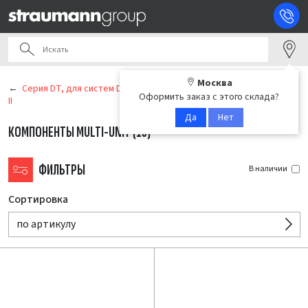
Москва
Серия DT, для систем Dentium SuperLine / Implantium / Implantium
Оформить заказ с этого склада?
II
Да
Нет
КОМПОНЕНТЫ MULTI-UNIT
(15)
ФИЛЬТРЫ
В наличии
Сортировка
по артикулу