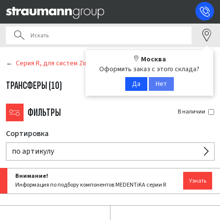
Москва
Серия R, для систем Zimmer / MIS / BioHorizons
Оформить заказ с этого склада?
Да
Нет
ТРАНСФЕРЫ
(10)
ФИЛЬТРЫ
В наличии
Сортировка
по артикулу
Внимание!
Узнать
Информация по подбору компонентов MEDENTiKA серии R