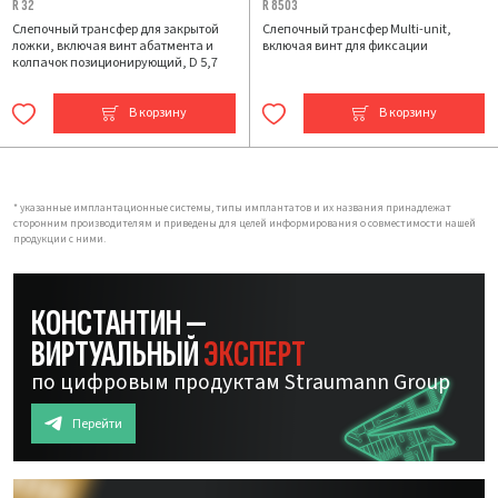
R 32
R 8503
Слепочный трансфер для закрытой
Слепочный трансфер Multi-unit,
ложки, включая винт абатмента и
включая винт для фиксации
колпачок позиционирующий, D 5,7
В корзину
В корзину
* указанные имплантационные системы, типы имплантатов и их названия принадлежат
сторонним производителям и приведены для целей информирования о совместимости нашей
продукции с ними.
КОНСТАНТИН —
ВИРТУАЛЬНЫЙ
ЭКСПЕРТ
по цифровым продуктам Straumann Group
Перейти