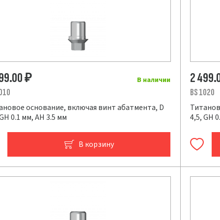
499.00
2 499.
₽
В наличии
010
BS 1020
ановое основание, включая винт абатмента, D
Титанов
 GH 0.1 мм, AH 3.5 мм
4,5, GH 0
В корзину