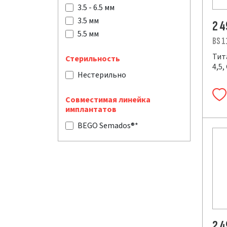
3.5 - 6.5 мм
3.5 мм
2 
5.5 мм
BS 1
Тит
Стерильность
4,5,
Нестерильно
Совместимая линейка
имплантатов
BEGO Semados®*
2 