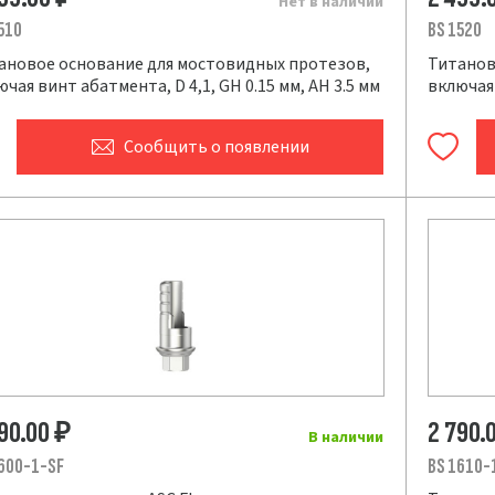
Нет в наличии
510
BS 1520
ановое основание для мостовидных протезов,
Титанов
чая винт абатмента, D 4,1, GH 0.15 мм, AH 3.5 мм
включая 
Сообщить
о появлении
790.00
2 790.
₽
В наличии
600-1-SF
BS 1610-