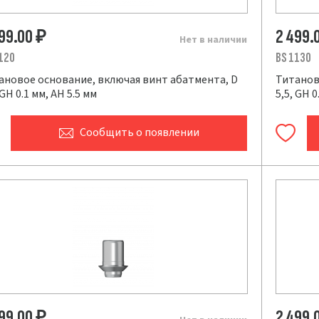
499.00
2 499.
₽
Нет в наличии
120
BS 1130
ановое основание, включая винт абатмента, D
Титанов
 GH 0.1 мм, AH 5.5 мм
5,5, GH 0
Сообщить
о появлении
499.00
2 499.
₽