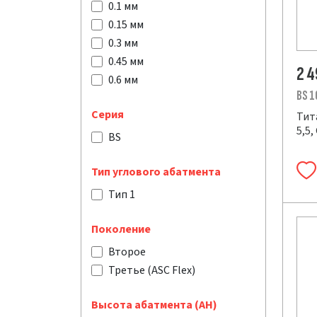
0.1 мм
0.15 мм
0.3 мм
0.45 мм
2 
0.6 мм
BS 1
Серия
Тит
5,5,
BS
Тип углового абатмента
Тип 1
Поколение
Второе
Третье (ASC Flex)
Высота абатмента (AH)