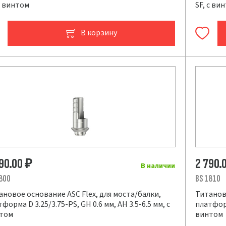
с винтом
SF, с ви
В корзину
790.00
2 790.
₽
В наличии
800
BS 1810
ановое основание ASC Flex, для моста/балки,
Титаново
форма D 3.25/3.75-PS, GH 0.6 мм, AH 3.5-6.5 мм, с
платформ
том
винтом