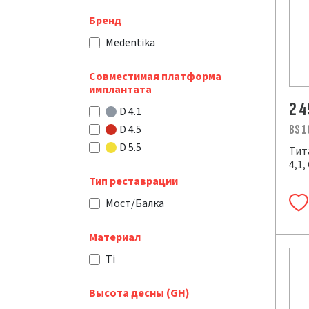
Бренд
Medentika
Совместимая платформа
имплантата
2 
D 4.1
D 4.5
BS 1
D 5.5
Тит
4,1,
Тип реставрации
Мост/Балка
Материал
Ti
Высота десны (GH)