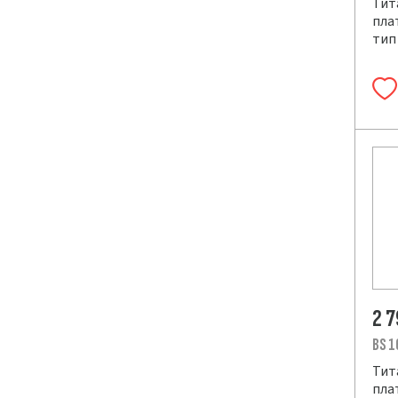
Тит
плат
тип 
2 
BS 1
Тит
плат