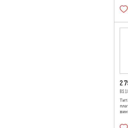
2 
BS 1
Тит
плат
вин