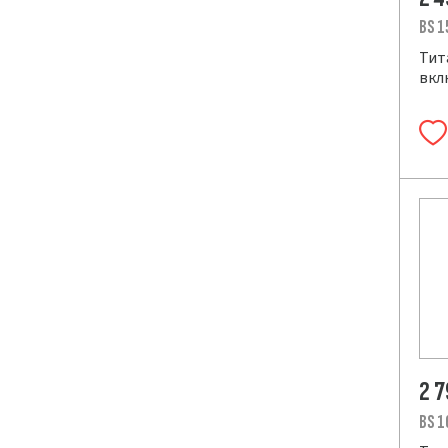
BS 1
Тит
вклю
2 
BS 1