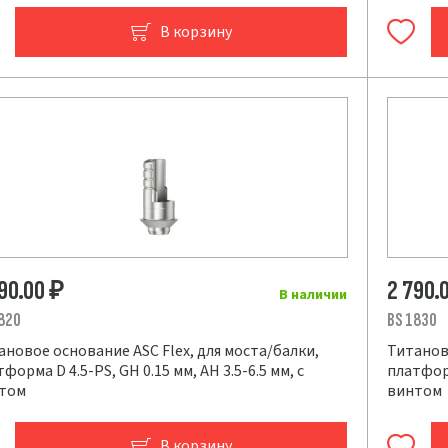
В корзину
790.00
2 790.
₽
В наличии
820
BS 1830
ановое основание ASC Flex, для моста/балки,
Титаново
форма D 4.5-PS, GH 0.15 мм, AH 3.5-6.5 мм, с
платформ
том
винтом
В корзину