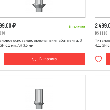
499.00
2 499.
₽
В наличии
030
BS 1110
ановое основание, включая винт абатмента, D
Титанов
 GH 0.1 мм, AH 3.5 мм
4,1, GH 0
В корзину