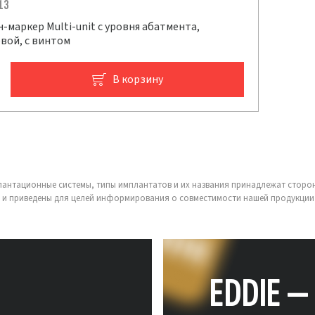
13
н-маркер Multi-unit с уровня абатмента,
овой, с винтом
В корзину
лантационные системы, типы имплантатов и их названия принадлежат сторо
 и приведены для целей информирования о совместимости нашей продукции 
EDDIE 