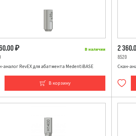
360.00
2 360.
₽
В наличии
0
8520
н-аналог RevEX для абатмента MedentiBASE
Скан-ана
В корзину