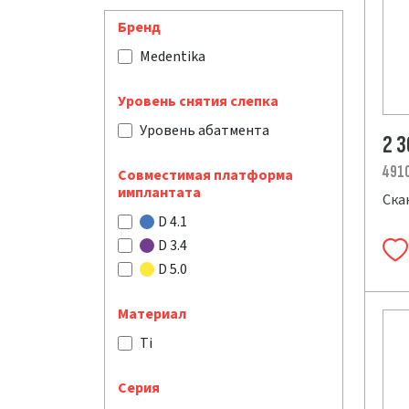
Бренд
Medentika
Уровень снятия слепка
Уровень абатмента
2 
491
Совместимая платформа
имплантата
Ска
D 4.1
D 3.4
D 5.0
Материал
Ti
Серия