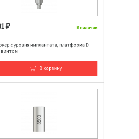
01
₽
В наличии
ркер с уровня имплантата, платформа D
 с винтом
В корзину