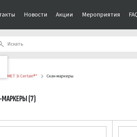
такты
Новости
Акции
Мероприятия
FA
BIOMET 3i Certain®*
Скан-маркеры
-МАРКЕРЫ
(7)