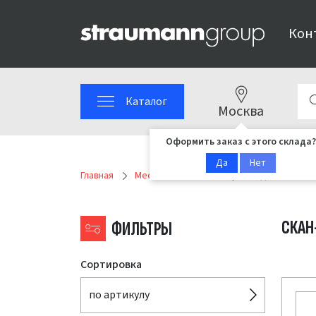
Кон
Каталог
Москва
Оформить заказ с этого склада?
Да
Нет
Главная
Medentika MPS
Серия H, для системы 
СКАН
ФИЛЬТРЫ
Сортировка
по артикулу