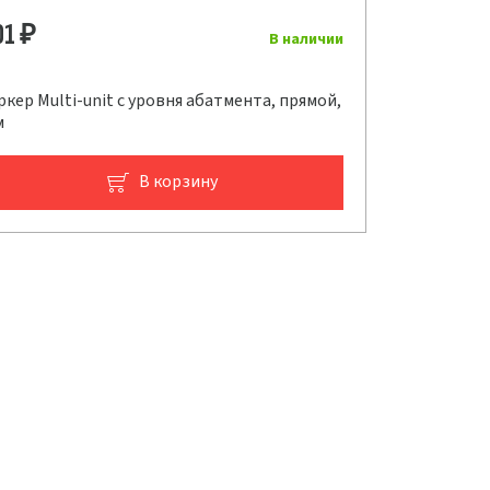
01
₽
В наличии
кер Multi-unit с уровня абатмента, прямой,
м
В корзину