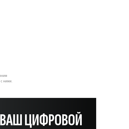
нним
с ними.
— ВАШ ЦИФРОВОЙ