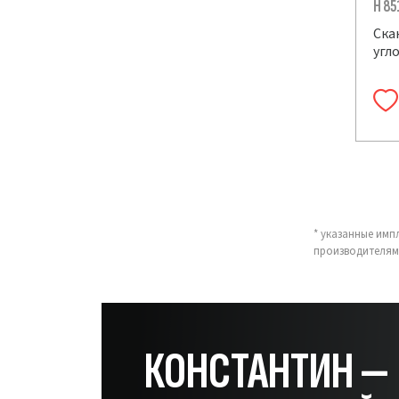
H 85
Ска
угл
* указанные имп
производителям
КОНСТАНТИН —