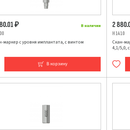
880.01
2 880.
₽
В наличии
00
H 1410
н-маркер с уровня имплантата, с винтом
Скан-ма
4,1/5,0,
В корзину