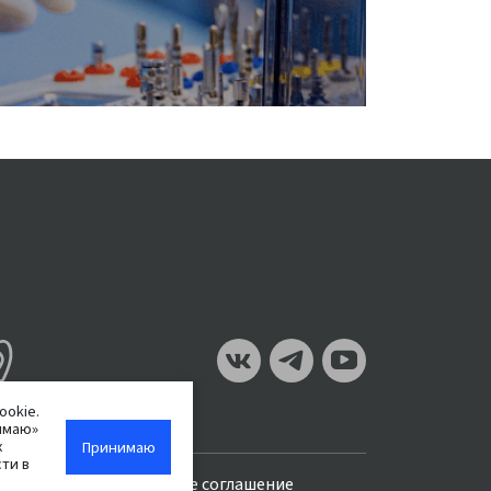
ookie.
имаю»
х
Принимаю
ти в
Пользовательское соглашение