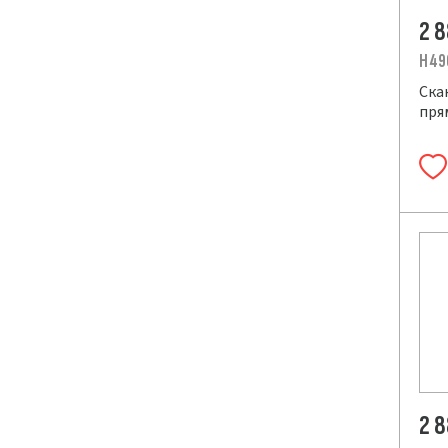
2 
H 49
Ска
пря
2 