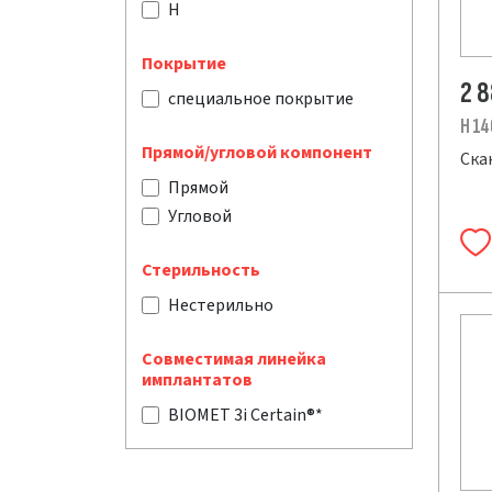
H
Покрытие
2 
специальное покрытие
H 14
Прямой/угловой компонент
Ска
Прямой
Угловой
Стерильность
Нестерильно
Совместимая линейка
имплантатов
BIOMET 3i Certain®*