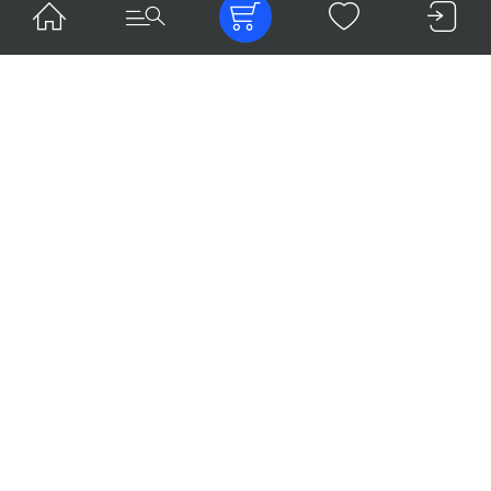
2 620.00
2 620.00
₽
₽
В наличии
В наличии
2-28-04
2-28-05
Абатмент MedentiBASE прямой RI, GH
Абатмент MedentiBASE прямой RI, GH
3.5 мм
4.5 мм
В корзину
В корзину
2 360.00
₽