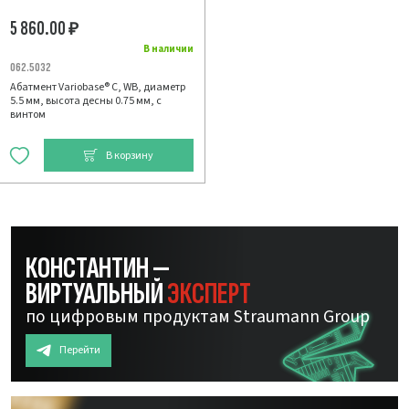
5 860.00
₽
В наличии
062.5032
Абатмент Variobase® C, WB, диаметр
5.5 мм, высота десны 0.75 мм, с
винтом
В корзину
КОНСТАНТИН —
ВИРТУАЛЬНЫЙ
ЭКСПЕРТ
по цифровым продуктам Straumann Group
Перейти