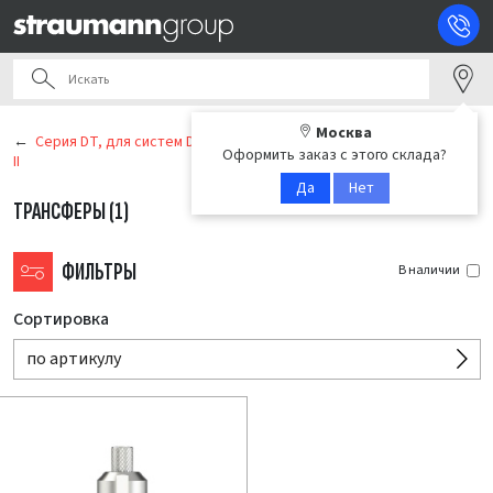
Москва
Серия DT, для систем Dentium SuperLine / Implantium / Implantium
Оформить заказ с этого склада?
II
Да
Нет
ТРАНСФЕРЫ
(1)
ФИЛЬТРЫ
В наличии
Сортировка
по артикулу