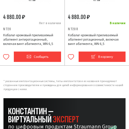
4 880.00
4 880.00
₽
₽
Нет в наличии
В наличии
N 720
N 720 R
Кобальт-хромовый приливаемый
Кобальт-хромовый приливаемый
абатмент антиротационный,
абатмент ротационный, включая
включая винт абатмента, WN 6,5
винт абатмента, WN 6,5
Сообщить
В корзину
* указанные имплантационные системы, типы имплантатов и их названия принадлежат
сторонним производителям и приведены для целей информирования о совместимости нашей
продукции с ними.
КОНСТАНТИН —
ВИРТУАЛЬНЫЙ
ЭКСПЕРТ
по цифровым продуктам Straumann Group