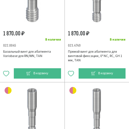
1 870.00
1 870.00
₽
₽
В наличии
В наличии
022.0045
023.4749
Базальный винт для абатмента
Прямой винт для абатмента для
Variobase для RN/WN, TAN
винтовой фиксации, 0° NC, RC, GH 1
мм, TAN
В корзину
В корзину