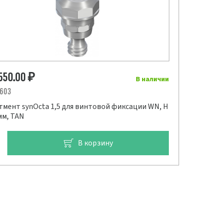
550.00
₽
В наличии
.603
тмент synOcta 1,5 для винтовой фиксации WN, H
мм, TAN
В корзину