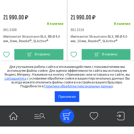
21 990.00
21 990.00
₽
₽
В наличии
В наличии
061.5308
061.5310
Имплантат Straumann BLX, RB Ø 4.0
Имплантат Straumann BLX, RB Ø 4.0
мм, 8 мм, Roxolid®, SLActive®
мм, 10 мм, Roxolid®, SLActive®
В корзину
В корзину
Для улучшения работы сайта и его взаимодействия с пользователями мы
используем файлы cookie. Для оценки эффективности сайта мы используем
Яндекс.Метрику. Нажимая на кнопку «Принимаю» или оставаясь на сайте, вы
соглашаетесь
с условиями обработки cookie и ваших персональных данных. Вы
всегда можете отключить файлы cookie в настройках вашего браузера.
Подробности в
Политике обработки персональных данных
.
Принимаю
21 990.00
21 990.00
₽
₽