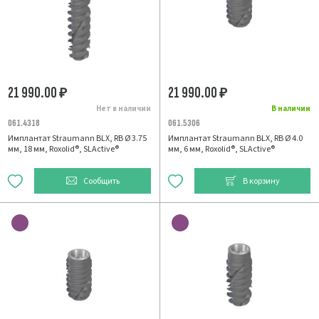
21 990.00
21 990.00
₽
₽
Нет в наличии
В наличии
061.4318
061.5306
Имплантат Straumann BLX, RB Ø 3.75
Имплантат Straumann BLX, RB Ø 4.0
мм, 18 мм, Roxolid®, SLActive®
мм, 6 мм, Roxolid®, SLActive®
Сообщить
В корзину