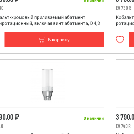
В наличии
30
EV 730 R
альт-хромовый приливаемый абатмент
Кобальт
иротационный, включая винт абатмента, D 4,8
ротацио
В корзину
790.00
3 790.
₽
В наличии
40
EV 740 R