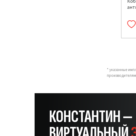
Коб
ант
* указанные имп
производителям
КОНСТАНТИН —
ВИРТУАЛЬНЫЙ