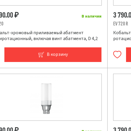
790.00
3 790.
₽
В наличии
20
EV 720 R
альт-хромовый приливаемый абатмент
Кобальт
иротационный, включая винт абатмента, D 4,2
ротацио
В корзину
790.00
3 790.
₽