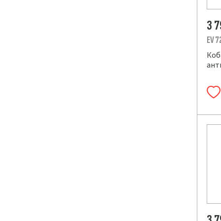
3 
EV 7
Коб
ант
3 