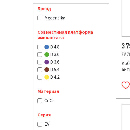
Бренд
Medentika
Совместимая платформа
имплантата
3 
D 4.8
D 3.0
EV 7
D 3.6
Коб
ант
D 5.4
D 4.2
Материал
CoCr
Серия
EV