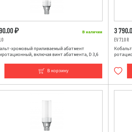
790.00
3 790.
₽
В наличии
10
EV 710 R
альт-хромовый приливаемый абатмент
Кобальт
иротационный, включая винт абатмента, D 3,6
ротацио
В корзину