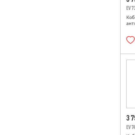
EV 7
Коб
ант
3 
EV 7