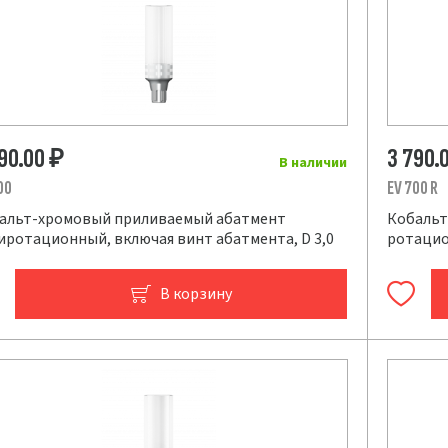
790.00
3 790.
₽
В наличии
00
EV 700 R
альт-хромовый приливаемый абатмент
Кобальт
иротационный, включая винт абатмента, D 3,0
ротацио
В корзину