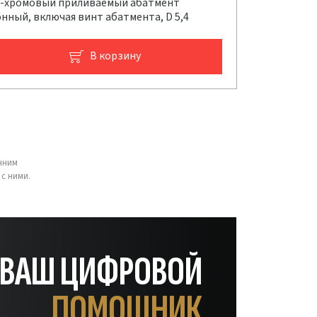
-хромовый приливаемый абатмент
нный, включая винт абатмента, D 5,4
В корзину
нним
с ними.
— ВАШ ЦИФРОВОЙ
ПОМОЩНИК