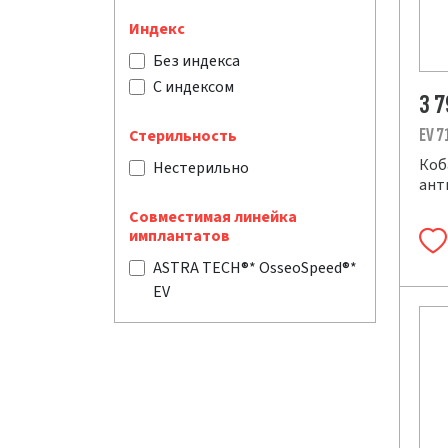
Индекс
Без индекса
С индексом
3 
EV 7
Стерильность
Коб
Нестерильно
ант
Совместимая линейка
имплантатов
ASTRA TECH®* OsseoSpeed®*
EV