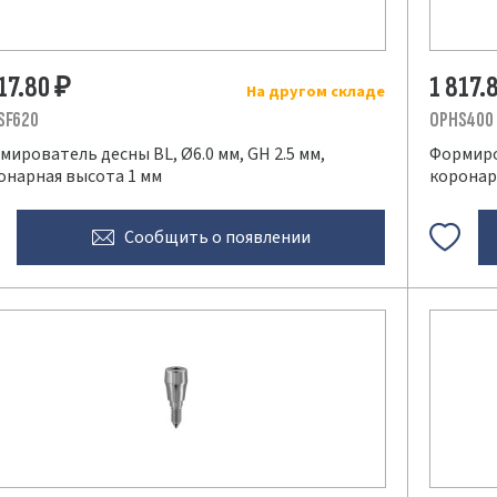
817.80
1 817.
₽
На другом складе
SF620
OPHS400
мирователь десны BL, Ø6.0 мм, GH 2.5 мм,
Формиров
онарная высота 1 мм
коронар
Сообщить
о появлении