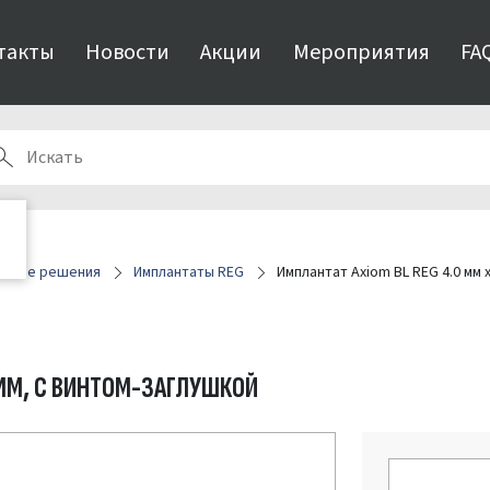
такты
Новости
Акции
Мероприятия
FA
онные решения
Имплантаты REG
Имплантат Axiom BL REG 4.0 мм 
8 ММ, С ВИНТОМ-ЗАГЛУШКОЙ