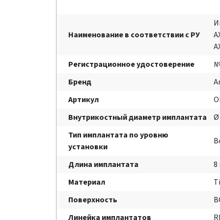
И
Наименование в соответствии с РУ
A
A
Регистрационное удостоверение
№
Бренд
A
Артикул
O
Внутрикостный диаметр имплантата
Ø
Тип имплантата по уровню
B
установки
Длина имплантата
8
Материал
T
Поверхность
B
Линейка имплантатов
R