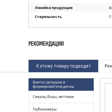
Линейка продукции
A
Стерильность
С
РЕКОМЕНДАЦИИ
К этому товару подходят
Ре
Винты заглушки и
формирователи десны
Сверла, боры, метчики
Глубиномеры