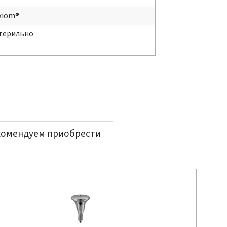
xiom®
терильно
комендуем приобрести