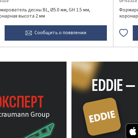
S510
OPHS320
мирователь десны BL, Ø5.0 мм, GH 1.5 мм,
Формиров
онарная высота 2 мм
коронар
Сообщить
о появлении
EDDIE 
ЭКСПЕРТ
traumann Group