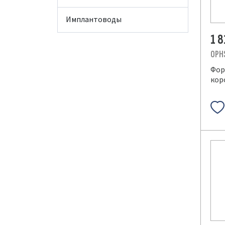
Имплантоводы
1 
OPH
Фор
кор