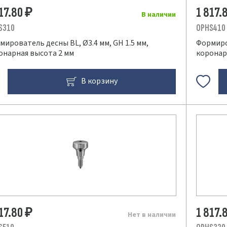
817.80
1 817.
₽
В наличии
S310
OPHS410
мирователь десны BL, Ø3.4 мм, GH 1.5 мм,
Формиров
онарная высота 2 мм
коронар
В корзину
817.80
1 817.
₽
Нет в наличии