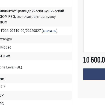
мплантат цилиндрически-конический
XIOM REG, включая винт заглушку
XIOM
 Г004-00110-00/02920827 (
скачать
)
nthogyr
P40080
 4.0 мм
10 600.
one Level (BL)
 мм
i
CP
EG