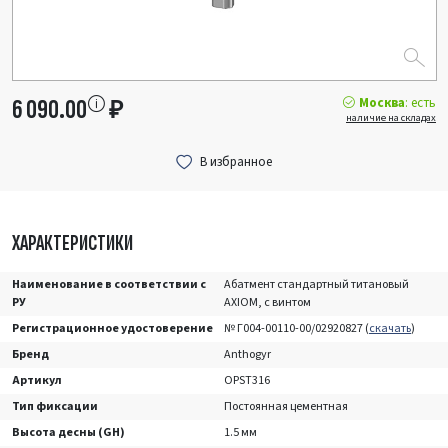
Москва
: есть
6 090.00
₽
наличие на складах
ХАРАКТЕРИСТИКИ
Наименование в соответствии с
Абатмент стандартный титановый
РУ
AXIOM, с винтом
Регистрационное удостоверение
№ Г004-00110-00/02920827 (
скачать
)
Бренд
Anthogyr
Артикул
OPST316
Тип фиксации
Постоянная цементная
Высота десны (GH)
1.5 мм