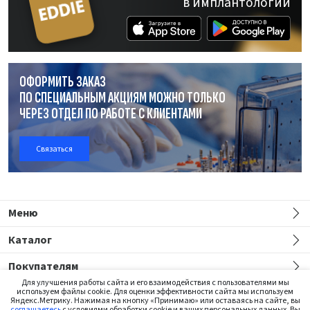
в имплантологии
ОФОРМИТЬ ЗАКАЗ
ПО СПЕЦИАЛЬНЫМ АКЦИЯМ МОЖНО ТОЛЬКО
ЧЕРЕЗ ОТДЕЛ
ПО РАБОТЕ
С КЛИЕНТАМИ
Связаться
Меню
Каталог
Покупателям
Для улучшения работы сайта и его взаимодействия с пользователями мы
используем файлы cookie. Для оценки эффективности сайта мы используем
Яндекс.Метрику. Нажимая на кнопку «Принимаю» или оставаясь на сайте, вы
соглашаетесь
с условиями обработки cookie и ваших персональных данных. Вы