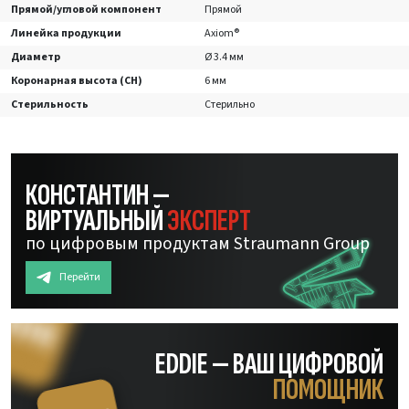
Прямой/угловой компонент
Прямой
Линейка продукции
Axiom®
Диаметр
Ø 3.4 мм
Коронарная высота (CH)
6 мм
Стерильность
Стерильно
КОНСТАНТИН —
ВИРТУАЛЬНЫЙ
ЭКСПЕРТ
по цифровым продуктам Straumann Group
Перейти
EDDIE — ВАШ ЦИФРОВОЙ
ПОМОЩНИК