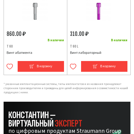
860.00
310.00
₽
₽
В наличии
В наличии
T 60
T 60 L
Винт абатмента
Винт лабораторный
В корзину
В корзину
* указанные имплантационные системы, типы имплантатов и их названия принадлежат
сторонним производителям и приведены для целей информирования о совместимости нашей
продукции с ними.
КОНСТАНТИН —
ВИРТУАЛЬНЫЙ
ЭКСПЕРТ
по цифровым продуктам Straumann Group