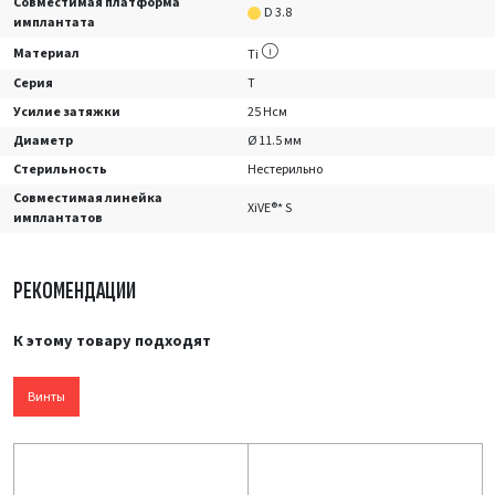
Совместимая платформа
D 3.8
имплантата
Материал
Ti
Серия
T
Усилие затяжки
25 Нсм
Диаметр
Ø 11.5 мм
Стерильность
Нестерильно
Совместимая линейка
XiVE®* S
имплантатов
РЕКОМЕНДАЦИИ
К этому товару подходят
Винты