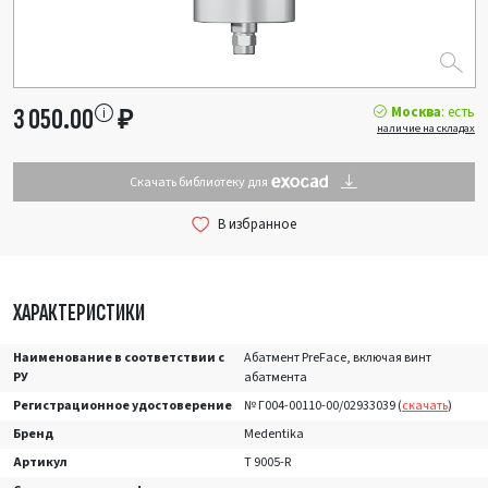
Москва
: есть
3 050.00
₽
наличие на складах
Скачать библиотеку для
ХАРАКТЕРИСТИКИ
Наименование в соответствии с
Абатмент PreFace, включая винт
РУ
абатмента
Регистрационное удостоверение
№ Г004-00110-00/02933039 (
скачать
)
Бренд
Medentika
Артикул
T 9005-R