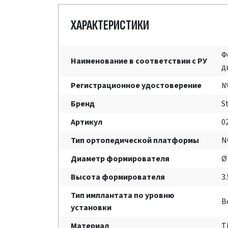
ХАРАКТЕРИСТИКИ
Ф
Наименование в соответствии с РУ
д
Регистрационное удостоверение
№
Бренд
S
Артикул
0
Тип ортопедической платформы
N
Диаметр формирователя
Ø
Высота формирователя
3
Тип имплантата по уровню
B
установки
Материал
T