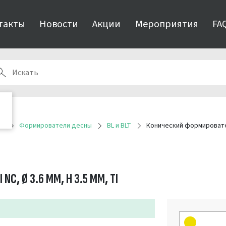
такты
Новости
Акции
Мероприятия
FA
ия
Формирователи десны
BL и BLT
Конический формирователь
, Ø 3.6 ММ, H 3.5 ММ, TI