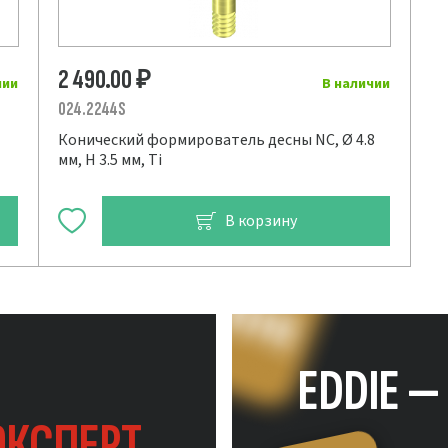
2 490.00
₽
чии
В наличии
024.2244S
Конический формирователь десны NC, Ø 4.8
мм, H 3.5 мм, Ti
В корзину
EDDIE 
ЭКСПЕРТ