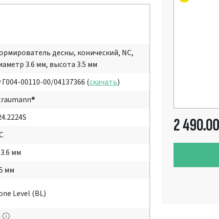
ормирователь десны, конический, NC,
иаметр 3.6 мм, высота 3.5 мм
 Г004-00110-00/04137366 (
скачать
)
traumann®
24.2224S
2 490.0
C
 3.6 мм
.5 мм
one Level (BL)
i