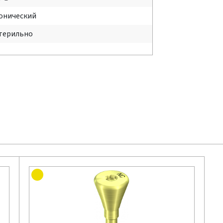
онический
терильно