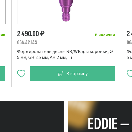
2 490.00
2
₽
чии
В наличии
064.4214S
06
Формирователь десны RB/WB для коронки, Ø
Фо
5 мм, GH 2.5 мм, AH 2 мм, Ti
5 
В корзину
EDDIE 