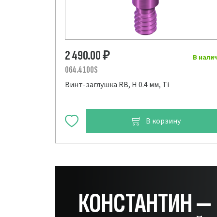
2 490.00
₽
В нали
064.4100S
Винт-заглушка RB, H 0.4 мм, Ti
В корзину
КОНСТАНТИН —