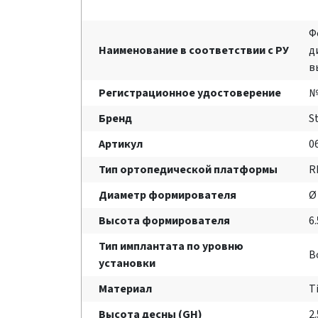
Ф
Наименование в соответствии с РУ
д
в
Регистрационное удостоверение
№
Бренд
S
Артикул
0
Тип ортопедической платформы
R
Диаметр формирователя
Ø
Высота формирователя
6
Тип имплантата по уровню
B
установки
Материал
T
Высота десны (GH)
2