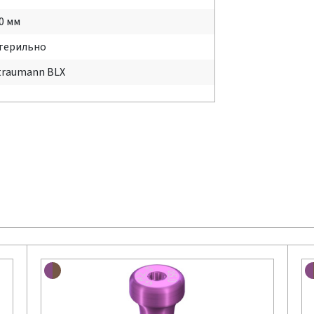
.0 мм
терильно
traumann BLX