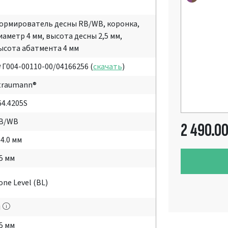
ормирователь десны RB/WB, коронка,
иаметр 4 мм, высота десны 2,5 мм,
ысота абатмента 4 мм
 Г004-00110-00/04166256 (
скачать
)
traumann®
64.4205S
B/WB
2 490.0
 4.0 мм
.5 мм
one Level (BL)
i
.5 мм