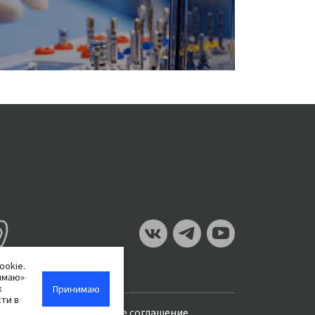
ookie.
имаю»
х
Принимаю
ти в
Пользовательское соглашение