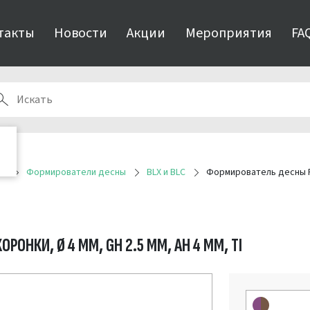
такты
Новости
Акции
Мероприятия
FA
ия
Формирователи десны
BLX и BLC
Формирователь десны RB/
ОНКИ, Ø 4 ММ, GH 2.5 ММ, AH 4 ММ, TI