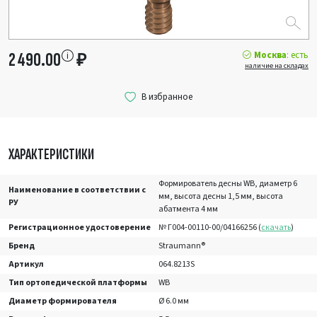
Москва
: есть
2 490.00
₽
наличие на складах
ХАРАКТЕРИСТИКИ
Формирователь десны WB, диаметр 6
Наименование в соответствии с
мм, высота десны 1,5 мм, высота
РУ
абатмента 4 мм
Регистрационное удостоверение
№ Г004-00110-00/04166256 (
скачать
)
Бренд
Straumann®
Артикул
064.8213S
Тип ортопедической платформы
WB
Диаметр формирователя
Ø 6.0 мм