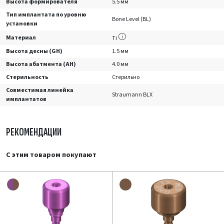
Высота формирователя
5.5 мм
Тип имплантата по уровню
Bone Level (BL)
установки
Материал
Ti
Высота десны (GH)
1.5 мм
Высота абатмента (AH)
4.0 мм
Стерильность
Стерильно
Совместимая линейка
Straumann BLX
имплантатов
РЕКОМЕНДАЦИИ
С этим товаром покупают