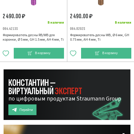
2 490.00
2 490.00
₽
₽
В наличии
В наличии
064.4213S
064.8202S
Формирователь десны RB/WB для
Формирователь десны WB, Ø 6 мм, GH
коронки, Ø 5 мм, GH 1.5 мм, AH 4 мм, Ti
0.75 мм, AH 4 мм, Ti
В корзину
В корзину
КОНСТАНТИН —
ВИРТУАЛЬНЫЙ
ЭКСПЕРТ
по цифровым продуктам Straumann Group
Перейти