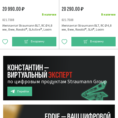
20 990.00
20 290.00
₽
₽
В наличии
В наличии
021.7308
021.7508
Имплантат Straumann BLT, RC Ø 4,8
Имплантат Straumann BLT, RC Ø 4,8
мм, 8 мм, Roxolid®, SLActive®, Loxim
мм, 8 мм, Roxolid®, SLA®, Loxim
В корзину
В корзину
КОНСТАНТИН —
ВИРТУАЛЬНЫЙ
ЭКСПЕРТ
по цифровым продуктам Straumann Group
Перейти
EDDIE — ВАШ ЦИФРОВОЙ