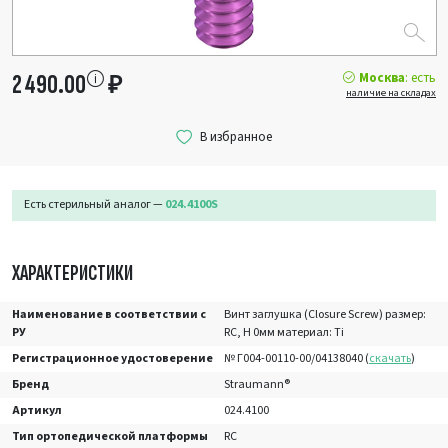
Москва
: есть
2 490.00
₽
наличие на складах
Есть стерильный аналог —
024.4100S
ХАРАКТЕРИСТИКИ
Наименование в соответствии с
Винт заглушка (Closure Screw) размер:
РУ
RC, H 0мм материал: Ti
Регистрационное удостоверение
№ Г004-00110-00/04138040 (
скачать
)
Бренд
Straumann®
Артикул
024.4100
Тип ортопедической платформы
RC