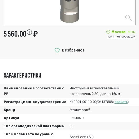
Москва
: есть
5 560.00
₽
наличие на складах
ХАРАКТЕРИСТИКИ
Наименование в соответствии с
Инструмент вспомогательный
РУ
полировочный SC, длина 16мм
Регистрационное удостоверение
№ Г004-00110-00/04137888 (
скачать
)
Бренд
Straumann®
Артикул
025.0029
Тип ортопедической платформы
SC
Тип имплантата по уровню
Bone Level (BL)